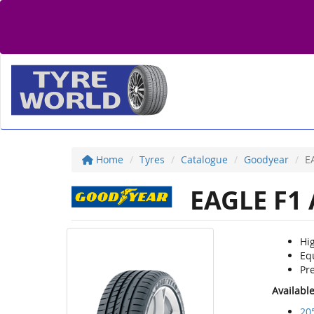
Home
Tyres
Catalogue
Goodyear
E
EAGLE F1 
Hi
Equ
Pre
Availabl
20