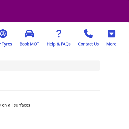
 Tyres
Book MOT
Help & FAQs
Contact Us
More
 on all surfaces