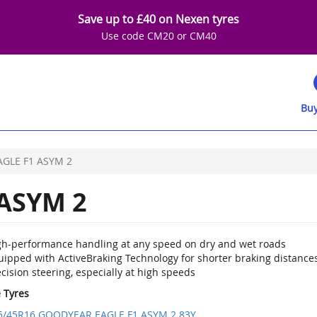
Save up to £40 on Nexen tyres
Use code CM20 or CM40
Buy
AGLE F1 ASYM 2
ASYM 2
gh-performance handling at any speed on dry and wet roads
ipped with ActiveBraking Technology for shorter braking distances
cision steering, especially at high speeds
e Tyres
5/45R16 GOODYEAR EAGLE F1 ASYM 2 83Y