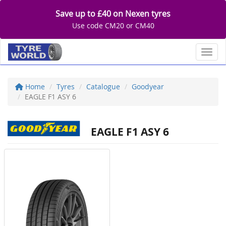
Save up to £40 on Nexen tyres
Use code CM20 or CM40
Toggl
Home
Tyres
Catalogue
Goodyear
EAGLE F1 ASY 6
EAGLE F1 ASY 6